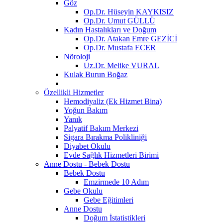
Göz
Op.Dr. Hüseyin KAYKISIZ
Op.Dr. Umut GÜLLÜ
Kadın Hastalıkları ve Doğum
Op.Dr. Atakan Emre GEZİCİ
Op.Dr. Mustafa ECER
Nöroloji
Uz.Dr. Melike VURAL
Kulak Burun Boğaz
Özellikli Hizmetler
Hemodiyaliz (Ek Hizmet Bina)
Yoğun Bakım
Yanık
Palyatif Bakım Merkezi
Sigara Bırakma Polikliniği
Diyabet Okulu
Evde Sağlık Hizmetleri Birimi
Anne Dostu - Bebek Dostu
Bebek Dostu
Emzirmede 10 Adım
Gebe Okulu
Gebe Eğitimleri
Anne Dostu
Doğum İstatistikleri