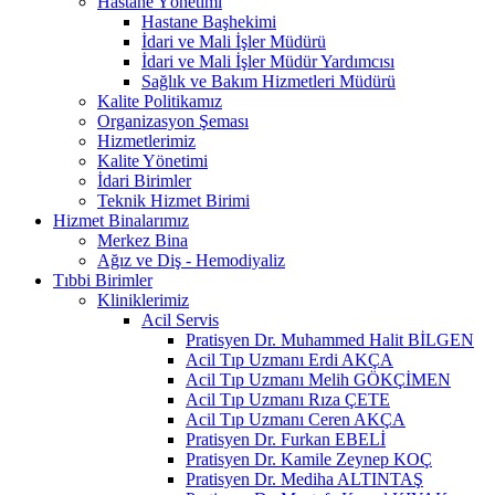
Hastane Yönetimi
Hastane Başhekimi
İdari ve Mali İşler Müdürü
İdari ve Mali İşler Müdür Yardımcısı
Sağlık ve Bakım Hizmetleri Müdürü
Kalite Politikamız
Organizasyon Şeması
Hizmetlerimiz
Kalite Yönetimi
İdari Birimler
Teknik Hizmet Birimi
Hizmet Binalarımız
Merkez Bina
Ağız ve Diş - Hemodiyaliz
Tıbbi Birimler
Kliniklerimiz
Acil Servis
Pratisyen Dr. Muhammed Halit BİLGEN
Acil Tıp Uzmanı Erdi AKÇA
Acil Tıp Uzmanı Melih GÖKÇİMEN
Acil Tıp Uzmanı Rıza ÇETE
Acil Tıp Uzmanı Ceren AKÇA
Pratisyen Dr. Furkan EBELİ
Pratisyen Dr. Kamile Zeynep KOÇ
Pratisyen Dr. Mediha ALTINTAŞ