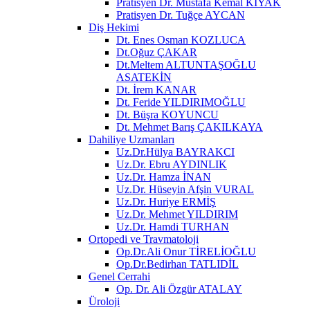
Pratisyen Dr. Mustafa Kemal KIYAK
Pratisyen Dr. Tuğçe AYCAN
Diş Hekimi
Dt. Enes Osman KOZLUCA
Dt.Oğuz ÇAKAR
Dt.Meltem ALTUNTAŞOĞLU
ASATEKİN
Dt. İrem KANAR
Dt. Feride YILDIRIMOĞLU
Dt. Büşra KOYUNCU
Dt. Mehmet Barış ÇAKILKAYA
Dahiliye Uzmanları
Uz.Dr.Hülya BAYRAKCI
Uz.Dr. Ebru AYDINLIK
Uz.Dr. Hamza İNAN
Uz.Dr. Hüseyin Afşin VURAL
Uz.Dr. Huriye ERMİŞ
Uz.Dr. Mehmet YILDIRIM
Uz.Dr. Hamdi TURHAN
Ortopedi ve Travmatoloji
Op.Dr.Ali Onur TİRELİOĞLU
Op.Dr.Bedirhan TATLIDİL
Genel Cerrahi
Op. Dr. Ali Özgür ATALAY
Üroloji