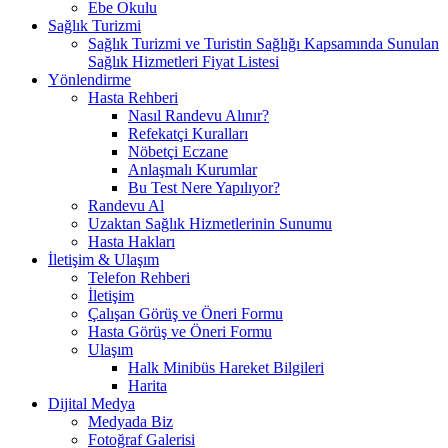
Ebe Okulu
Sağlık Turizmi
Sağlık Turizmi ve Turistin Sağlığı Kapsamında Sunulan
Sağlık Hizmetleri Fiyat Listesi
Yönlendirme
Hasta Rehberi
Nasıl Randevu Alınır?
Refekatçi Kuralları
Nöbetçi Eczane
Anlaşmalı Kurumlar
Bu Test Nere Yapılıyor?
Randevu Al
Uzaktan Sağlık Hizmetlerinin Sunumu
Hasta Hakları
İletişim & Ulaşım
Telefon Rehberi
İletişim
Çalışan Görüş ve Öneri Formu
Hasta Görüş ve Öneri Formu
Ulaşım
Halk Minibüs Hareket Bilgileri
Harita
Dijital Medya
Medyada Biz
Fotoğraf Galerisi